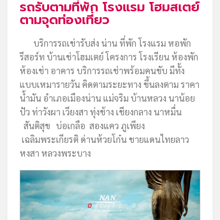
รถรับตามที่พัก โรงแรม โฮมสเตย์
ตามจุดท่องเที่ยว
บริการรถเช่ารับส่ง น่าน ที่พัก โรงแรม หอพัก
รีสอร์ท บ้านเช่าโฮมเตย์ โครงการ โรงเรียน ห้องพัก
ห้องเช่า อาคาร บริการรถเช่าพร้อมคนขับ มีทั้ง
แบบเหมารายวัน คิดตามระยะทาง ขึ้นลงตาม ราคา
น้ำมัน อำเภอเมืองน่าน แม่จริม บ้านหลวง นาน้อย
ปัว ท่าวังผา เวียงสา ทุ่งช้าง เชียงกลาง นาหมื่น
สันติสุข บ่อเกลือ สองแคว ภูเพียง
เฉลิมพระเกียรติ ด่านห้วยโก๋น ชายแดนไทยลาว
หงสา หลวงพระบาง