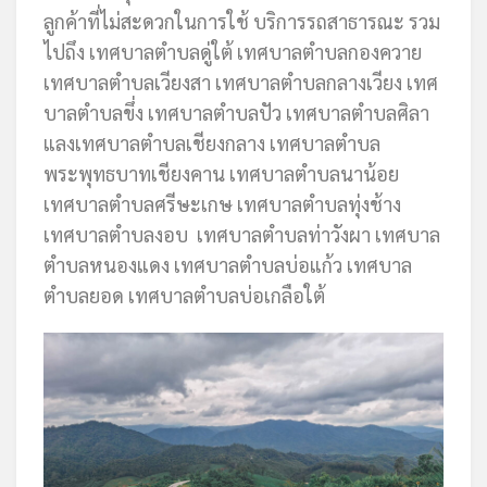
ลูกค้าที่ไม่สะดวกในการใช้ บริการรถสาธารณะ รวม
ไปถึง เทศบาลตำบลดู่ใต้ เทศบาลตำบลกองควาย
เทศบาลตำบลเวียงสา เทศบาลตำบลกลางเวียง เทศ
บาลตำบลขึ่ง เทศบาลตำบลปัว เทศบาลตำบลศิลา
แลงเทศบาลตำบลเชียงกลาง เทศบาลตำบล
พระพุทธบาทเชียงคาน เทศบาลตำบลนาน้อย
เทศบาลตำบลศรีษะเกษ เทศบาลตำบลทุ่งช้าง
เทศบาลตำบลงอบ เทศบาลตำบลท่าวังผา เทศบาล
ตำบลหนองแดง เทศบาลตำบลบ่อแก้ว เทศบาล
ตำบลยอด เทศบาลตำบลบ่อเกลือใต้