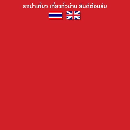
รถนำเที่ยว เที่ยวทั่วน่าน ยินดีต้อนรับ