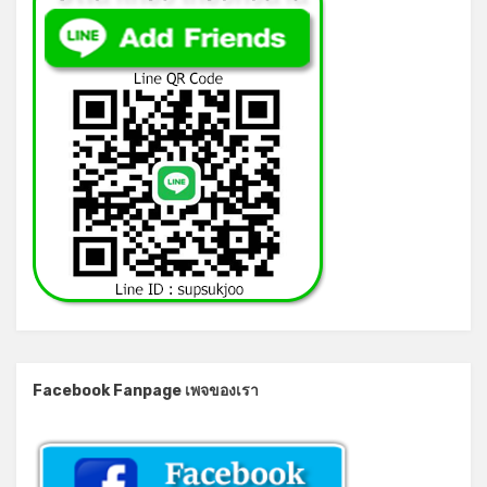
Facebook Fanpage เพจของเรา