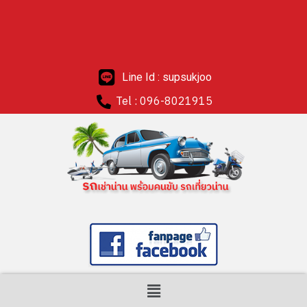
Line Id : supsukjoo
Tel : 096-8021915