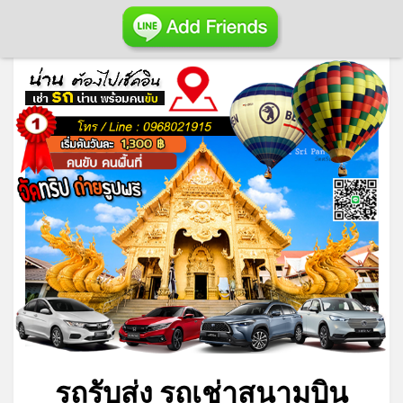
รถรับส่ง รถเช่าสนามบิน