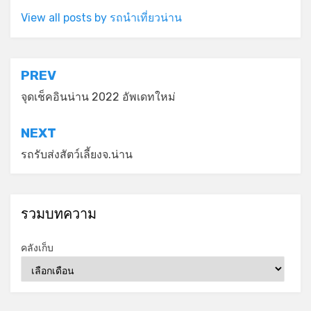
View all posts by รถนำเที่ยวน่าน
PREV
จุดเช็คอินน่าน 2022 อัพเดทใหม่
NEXT
รถรับส่งสัตว์เลี้ยงจ.น่าน
รวมบทความ
คลังเก็บ