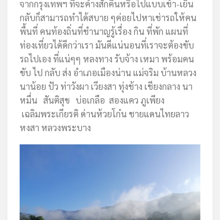
จากกรุงเทพฯ ที่จะค้างสักคืนหรือไปแบบเช้า-เย็น
กลับก็สามารถทำได้สบาย ๆค่อยไปหาเช่ารถให้คน
พื้นที่ คนท้องถิ่นที่ชำนาญรู้เรื่อง กิน ที่พัก แผนที่
ท่องเที่ยวได้ดีกว่าเรา มันดีแน่นอนที่เราจะต้องขับ
รถไปเอง ที่แน่ๆๆ หลงทาง รับจ้าง เหมา พร้อมคน
ขับ ไป กลับ ส่ง
อำเภอเมืองน่าน แม่จริม บ้านหลวง
นาน้อย ปัว ท่าวังผา เวียงสา ทุ่งช้าง เชียงกลาง นา
หมื่น สันติสุข บ่อเกลือ สองแคว ภูเพียง
เฉลิมพระเกียรติ
ด่านห้วยโก๋น ชายแดนไทยลาว
หงสา หลวงพระบาง