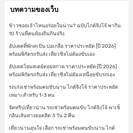
บทความของเว็บ
ข้าวซอยเจ้าไหนอร่อยในน่าน? ฉบับไกด์จิงโจ้ พากิน
10 ร้านที่คนท้องถิ่นกินจริง
อัปเดตที่พักสะปัน บ่อเกลือ ราคาประหยัด [ปี 2026]
พร้อมพิกัดรถรับส่ง เที่ยวชิลไม่ต้องขับเอง
อัปเดตโฮมสเตย์ดอยสกาด ราคาประหยัด [ปี 2026]
พร้อมพิกัดรถรับส่ง เที่ยวชิลไม่ต้องเหนื่อยขับรถเอง
รถเก๋งเช่าพร้อมคนขับน่าน ไกด์จิงโจ้ ราคาประหยัด
เหมาะสำหรับ 1-3 คน
จัดทริปเที่ยวน่าน รถเช่าพร้อมคนขับ ไกด์จิงโจ้ พาเช็
กอินเส้นทางยอดฮิต 3 วัน 2 คืน
เที่ยวน่านอุ่นใจ เลือก รถเช่าพร้อมคนขับน่าน ไกด์