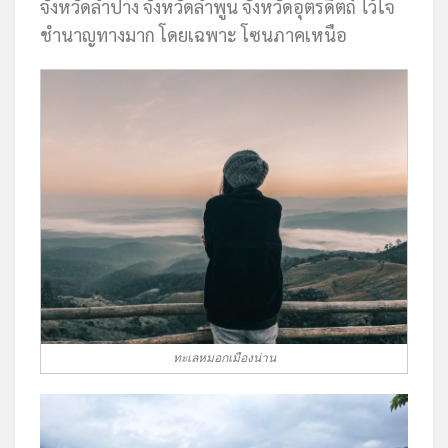
จังหวัดลำปาง จังหวัดลำพูน จังหวัดอุตรดิตถ์ ไว้ใจ
ชำนาญทางมาก โดยเฉพาะ โซนภาคเหนือ
ทะเลหมอกเมืองน่าน