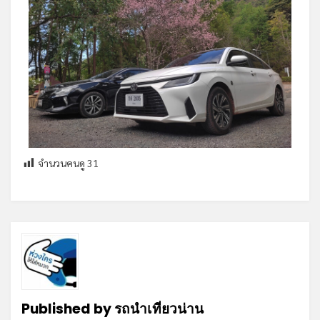
จำนวนคนดู
31
Published by
รถนำเที่ยวน่าน