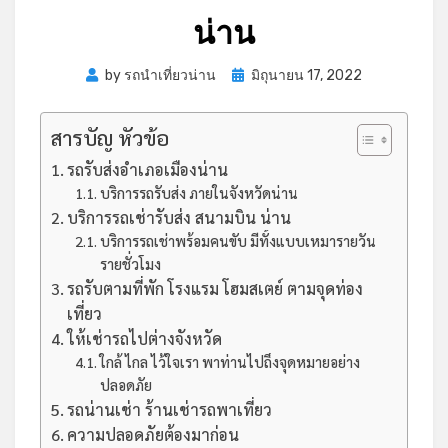
น่าน
by
รถนำเที่ยวน่าน
มิถุนายน 17, 2022
สารบัญ หัวข้อ
รถรับส่งอำเภอเมืองน่าน
บริการรถรับส่ง ภายในจังหวัดน่าน
บริการรถเช่ารับส่ง สนามบิน น่าน
บริการรถเช่าพร้อมคนขับ มีทั้งแบบเหมารายวัน
รายชั่วโมง
รถรับตามที่พัก โรงแรม โฮมสเตย์ ตามจุดท่อง
เที่ยว
ให้เช่ารถไปต่างจังหวัด
ใกล้ ไกล ไว้ใจเรา พาท่านไปถึงจุดหมายอย่าง
ปลอดภัย
รถน่านเช่า ร้านเช่ารถพาเที่ยว
ความปลอดภัยต้องมาก่อน